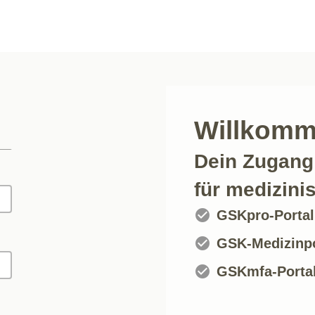
Willkomm
Dein Zugang 
für medizini

GSKpro-Portal

GSK-Medizinpo

GSKmfa-Porta