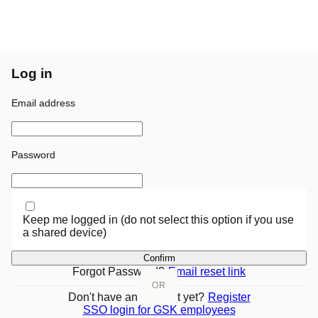
Log in
Email address
Password
Keep me logged in (do not select this option if you use
a shared device)
Confirm
Forgot Password?
Email reset link
OR
Don't have an account yet?
Register
SSO login for GSK employees