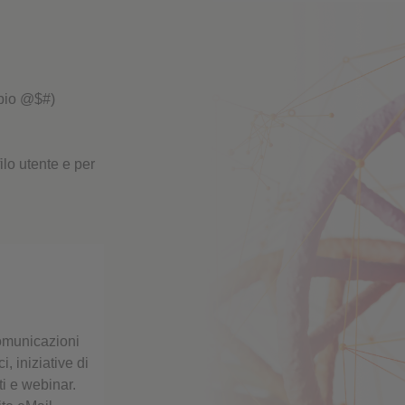
prestazioni
mpio @$#)
ilo utente e per
comunicazioni
, iniziative di
ti e webinar.