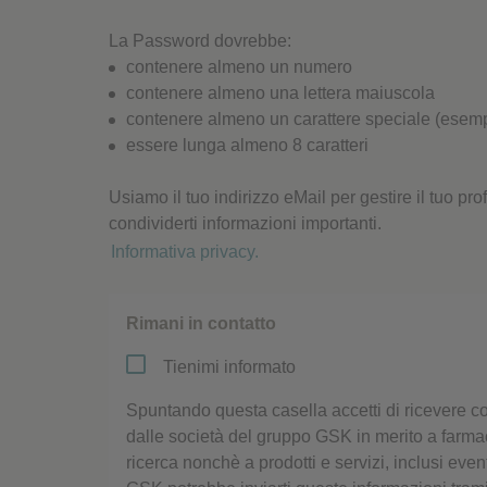
Cookie per l’analisi delle 
La Password dovrebbe:
contenere almeno un numero
contenere almeno una lettera maiuscola
Cookie pubblicitari
contenere almeno un carattere speciale (ese
essere lunga almeno 8 caratteri
Usiamo il tuo indirizzo eMail per gestire il tuo prof
condividerti informazioni importanti.
Informativa privacy.
Rimani in contatto​
Tienimi informato
Spuntando questa casella accetti di ricevere 
dalle società del gruppo GSK in merito a farmaci
ricerca nonchè a prodotti e servizi, inclusi even