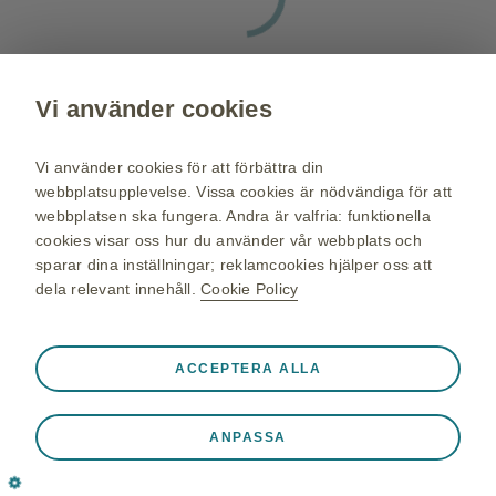
Vi använder cookies
Vi använder cookies för att förbättra din
webbplatsupplevelse. Vissa cookies är nödvändiga för att
webbplatsen ska fungera. Andra är valfria: funktionella
cookies visar oss hur du använder vår webbplats och
sparar dina inställningar; reklamcookies hjälper oss att
dela relevant innehåll.
Cookie Policy
Alltid aktiva
Nödvändiga cookies
❮
ACCEPTERA ALLA
Nödvändiga för att webbplatsen ska fungera korrekt, som
att lagra sessionsdata under ett webbplatsbesök, hantera
ANPASSA
inställningar för cookies och taggar och för att skydda
webbplatsens säkerhet. Dessutom ställs vissa cookies